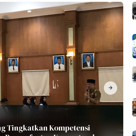
ambutan Pimpinan
rupakan kebahagiaan dan kebanggaan bagi kami dap
nyajikan profil dan informasi seputar Badan Kep
nusia Kabupaten Jombang, yang secara khusus kami
mbutuhkan dan ingin mengenal lebih dekat dengan 
bsite ini dapat pula membuka akses informasi yang l
munikasi yang saling membangun, khususnya dibi
mberdaya manusia aparatur. Kami sangat senang at
rhadap keberadaan website ini, yang tidak hanya m
ningkatkan isi serta kualitas tampilan, namun lebih
mua khususnya Aparatur Sipil Negara dalam berpikir
ngembangkan sumber daya manusia secara profesion
s. ANWAR, M.KP