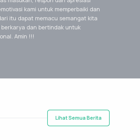
i penunjang urusan pemerintahan di
, pendidikan dan pelatihan. Badan
Pengembangan Sumber Daya Manusia
erlokasi di Jl. KH. Wahid Hasyim 137