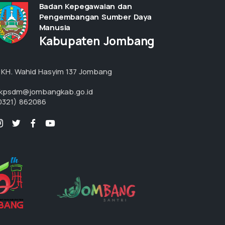
Pemerintahan
14 Juli 2026
Mengabdi Hingga Akhir Masa
Bakti, PNS Terima SK Purna Tugas
dari Pemkab Jombang
Pemerintahan
30 Juni 2026
BKPSDM Kabupaten Jombang
Tingkatkan Kompetensi Digital
ASN melalui Pelatihan
Pemerintahan
30 Juni 2026
Pemanfaatan Komputer dan
Aplikasi Perkantoran Tahun 2026
Jadwal kepulangan ASN Jemaah
Haji Jombang Tahun 2026
Pemerintahan
15 Juni 2026