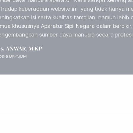
melaksanakan fungs
bidang kepegawaian
Kepegawaian dan 
Kabupaten Jombang b
Jombang