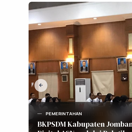
S
Me
me
Ma
me
we
ko
su
te
me
se
me
Dr