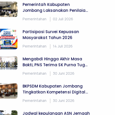
at menampilkan publikasi website yang
egawaian dan Pengembangan Sumber Daya
 hadirkan bagi siapa saja yang
kami. Harapan kami, keberadaan
ebih luas serta sebagai sarana
dang kepegawaian dan pengembangan
as masukan, respon dan apresiasi
emotivasi kami untuk memperbaiki dan
 dari itu dapat memacu semangat kita
, berkarya dan bertindak untuk
al. Amin !!!